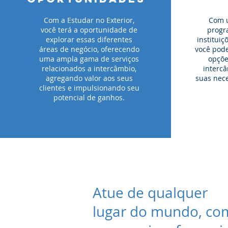
Com a Estudar no Exterior,
Com 
você terá a oportunidade de
progr
explorar essas diferentes
institui
áreas de negócio, oferecendo
você pode
uma ampla gama de serviços
opçõe
relacionados a intercâmbio,
interc
agregando valor aos seus
suas nece
clientes e impulsionando seu
potencial de ganhos.
Atue de qualquer
lugar do mundo, co