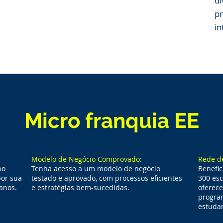
di
pr
in
Micro franquia EE
Modelo de Negócio Comprovado:
Rede de
no
Tenha acesso a um modelo de negócio
Benefic
por sua
testado e aprovado, com processos eficientes
300 esc
anos.
e estratégias bem-sucedidas.
oferec
progra
estuda