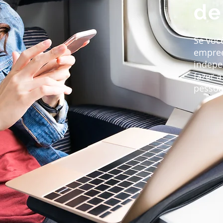
de
Se voc
empree
indepe
fazer a
pessoa