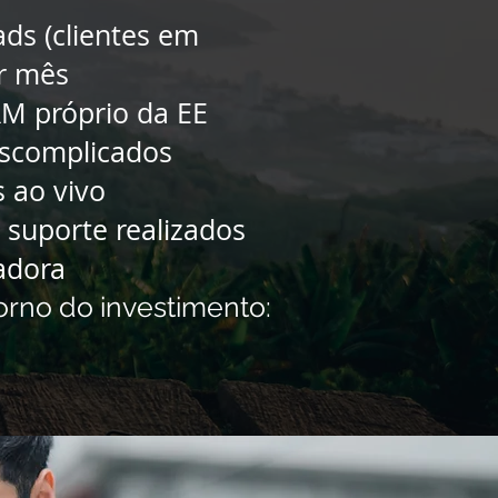
ads (clientes em
or mês
M próprio da EE
escomplicados
 ao vivo
 suporte realizados
adora
orno do investimento: