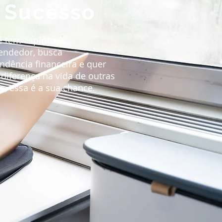
 Sucesso
ê tem espírito
ndedor, busca
ndência financeira e quer
 diferença na vida de outras
s, essa é a sua chance.