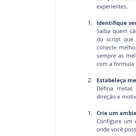
experientes.
Identifique se
Saiba quem são
do script que
conecte melhor
sempre as melh
com a formula q
Estabeleça me
Defina metas d
direção e moti
Crie um ambie
Configure um e
onde você poss