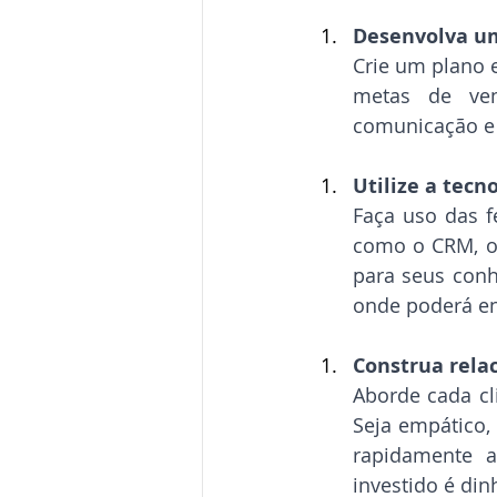
Desenvolva um
Crie um plano e
metas de vend
comunicação e
Utilize a tecno
Faça uso das f
como o CRM, o 
para seus conh
onde poderá enc
Construa rela
Aborde cada cl
Seja empático,
rapidamente a
investido é din