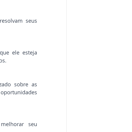
resolvam seus 
ue ele esteja 
os.
zado sobre as 
oportunidades 
melhorar seu 