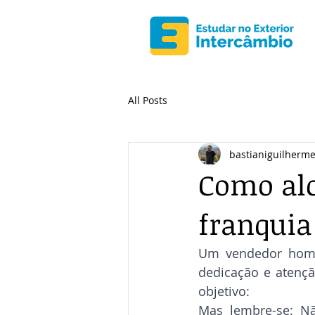
All Posts
bastianiguilherm
Como al
franquia
Um vendedor home
dedicação e atençã
objetivo:
Mas lembre-se: N