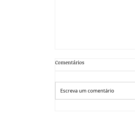
Comentários
Escreva um comentário
10 motivos para investir em
uma franquia Home Office