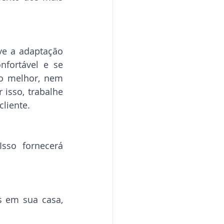
ve a adaptação 
fortável e se 
o melhor, nem 
sso, trabalhe 
cliente.
sso fornecerá 
s em sua casa, 