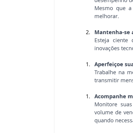
desempenho de
Mesmo que a v
melhorar.
Mantenha-se a
Esteja ciente
inovações tecn
Aperfeiçoe su
Trabalhe na me
transmitir men
Acompanhe mé
Monitore suas
volume de vend
quando necessá